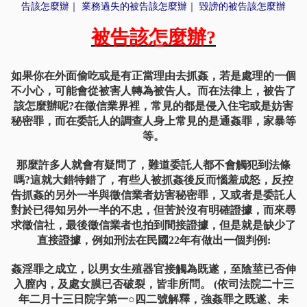
告該怎麼辦
｜
業務過失的被告該怎麼辦
｜
毀謗的被告該怎麼辦
被告該怎麼辦?
如果你在外面偷吃或是有正當理由去抓姦，若是處理的一個
不小心，可能會從被害人轉為被告人。而在法律上，被告了
該怎麼辦呢?在徵信業界裡，常見的都是侵入住宅或是妨害
秘密罪，而在委託人的調查人身上常見的是通姦罪，家暴等
等。
那麼許多人就會有疑問了，難道委託人都不會觸犯到法條
嗎?這就大錯特錯了，有些人被抓姦後反而惱羞成怒，反控
告抓姦的另外一半與徵信業者妨害秘密罪，又或者是委託人
對於已得知另外一半的不忠，但苦於沒有明確證據，而來尋
求徵信社，最後徵信業者也拍到間接證據，但是就是缺少了
直接證據，例如刑法在民國22年有做出一個判例:
姦淫罪之成立，以男女生殖器官接觸為既遂，至陰莖已否伸
入膣內，及處女膜已否破裂，皆非所問。 (依司法院二十三
年二月十三日院字第一○四二號解釋，強姦罪之既遂、未