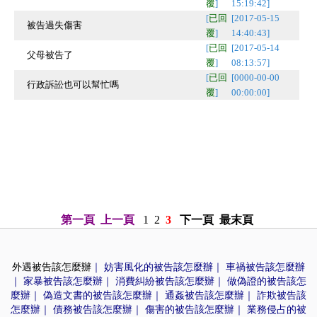
覆
]
15:19:42]
[
已回
[2017-05-15
被告過失傷害
覆
]
14:40:43]
[
已回
[2017-05-14
父母被告了
覆
]
08:13:57]
[
已回
[0000-00-00
行政訴訟也可以幫忙嗎
覆
]
00:00:00]
第一頁
上一頁
1
2
3
下一頁
最末頁
外遇被告該怎麼辦
｜
妨害風化的被告該怎麼辦
｜
車禍被告該怎麼辦
｜
家暴被告該怎麼辦
｜
消費糾紛被告該怎麼辦
｜
做偽證的被告該怎
麼辦
｜
偽造文書的被告該怎麼辦
｜
通姦被告該怎麼辦
｜
詐欺被告該
怎麼辦
｜
債務被告該怎麼辦
｜
傷害的被告該怎麼辦
｜
業務侵占的被