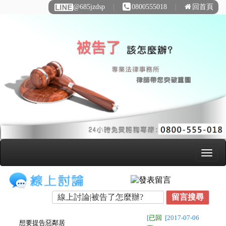
@685jzdsp
∣
0800555018
∣
回首頁
[
已回
[2017-07-06
想要提告惡鄰居