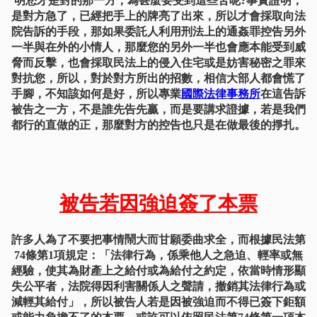
明您才是對的那一方，為甚麼要受到這些苦呢?事實證明，
是對方急了，已經把手上的牌亮了出來，所以才會採取向法
院告訴的手段，那如果委託人利用刑法上的通姦罪控告另外
一半與在外的小情人，那麼您的另外一半也會應本能受到威
脅而反擊，也會採取民法上的侵入住宅或是妨害秘密之罪來
對抗您，所以，對於對方所出的招數，相信大部人都會慌了
手腳，不知該如何是好，所以專業
國際法律事務所
在這告訴
被告之一方，不是誰先告先贏，而是要講求證據，若是我們
都行的直做的正，那麼對方的控告也只是在做最後的掙扎。
被告若因強迫簽了本票
許多人為了不要把事情鬧大而甘願委曲求全，而根據民法第
74條第1項規定：「法律行為，係乘他人之急迫、輕率或無
經驗，使其為財產上之給付或為給付之約定，依當時情形顯
失公平者，法院得因利害關係人之聲請，撤銷其法律行為或
減輕其給付」，所以被告人若是因被強迫而不得已簽下鉅額