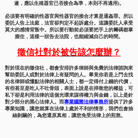
遂，應以生殖器官已否接合為準，本則不再適用)。
必須要有明確的性器官與性器官的接合才算是通姦罪。所以
委託人告上法庭，法官卻判定不起訴處分。這讓委託人承受
莫大的感情背叛中。所以要行動前必須要把手上的籌碼都掌
握住，這樣一狀告去法院，也能縮減自己的時間。
徵信社對於
被告該怎麼辦
？
對於現在的徵信社，都會安排許多律師與免費的法律諮詢來
幫助委託人或對於法律上有疑問的人。畢竟你若是上門去找
的名律師或懂點法律的相關人士，都一定得付上錢的代價，
有些甚至是吃人不吐
骨頭，表面上說是在捍衛您的權益，可
私下卻是利用法律的這個光環來謀得權力與金錢，以上是針
對少部分的黑心法律人。而
專業國際法律事務所
提供了許多
專業知識，讓您就算在法律上處於不利的情形，我們也會抽
絲剝繭的，為您還原真相，讓您免受法律上的煎熬。